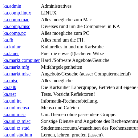
ka.admin
Administratives
ka.comp.linux
LINUX
ka.comp.mac
Alles moegliche zum Mac
ka.comp.misc
Diverses rund um die Computerei in KA
ka.comp.pc
Alles moegliche zum PC
ka.fh
Alles rund um die FH.
ka.kultur
Kulturelles in und um Karlsruhe
ka.lauer
Fuer die etwas (f)lacheren Witze
ka.markt.computer
Hard-/Software Angebote/Gesuche
ka.markt.mfg
Mitfahrgelegenheiten
ka.markt.misc
Angebote/Gesuche (ausser Computermaterial)
ka.misc
Alles moegliche
ka.talk
Die Karlsruher Labergruppe, Betreten auf eigene 
ka.test
Tests. Vorsicht Reflektoren!
ka.uni.ira
Informatik-Rechnerabteilung.
ka.uni.mensa
Mensa und Cafeten.
ka.uni.misc
Uni-Themen ohne passendere Gruppe.
ka.uni.rz.misc
Sonstige Dienste und Angebote des Rechenzentr
ka.uni.rz.stud
Studentenaccounts/-maschinen des Rechenzentru
ka.uni.studium
Lernen, lehren, pruefen (lassen).